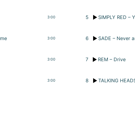
5
SIMPLY RED – Yo
3:00
ime
6
SADE – Never as
3:00
7
REM – Drive
3:00
8
TALKING HEADS
3:00