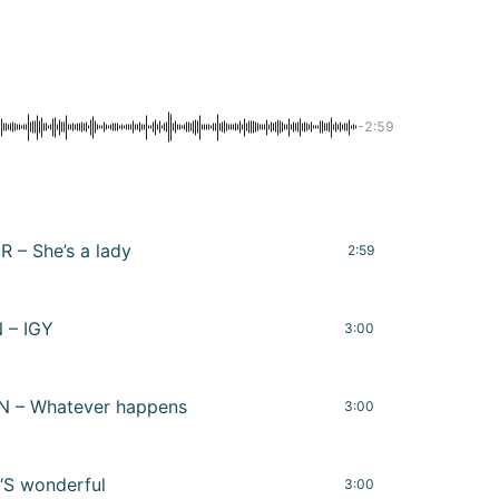
-2:59
 – She’s a lady
2:59
 – IGY
3:00
 – Whatever happens
3:00
‘S wonderful
3:00