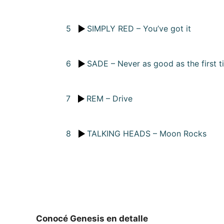
5
SIMPLY RED – You’ve got it
6
SADE – Never as good as the first t
7
REM – Drive
8
TALKING HEADS – Moon Rocks
Conocé Genesis en detalle